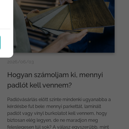
2026/06/03
Hogyan számoljam ki, mennyi
padlót kell vennem?
Padlóvásárlás előtt szinte mindenki ugyanabba a
kérdésbe fut bele: mennyi parkettát, laminált
padlót vagy vinyl burkolatot kell vennem, hogy
biztosan elég legyen, de ne maradjon meg
feleslegesen túl sok? A válasz egyszerűbb, mint