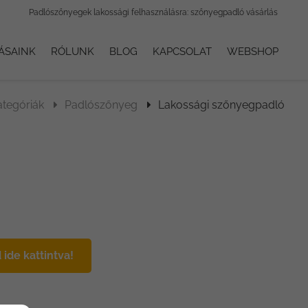
Padlószőnyegek lakossági felhasználásra: szőnyegpadló vásárlás
ÁSAINK
RÓLUNK
BLOG
KAPCSOLAT
WEBSHOP
tegóriák
Padlószőnyeg
Lakossági szőnyegpadló
ide kattintva!