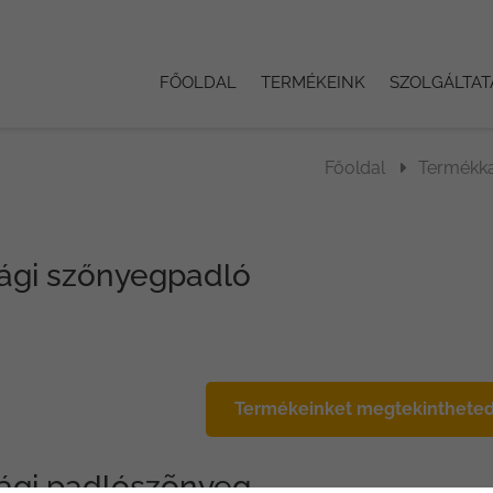
FŐOLDAL
TERMÉKEINK
SZOLGÁLTAT
Főoldal
Termékka
ági szőnyegpadló
Termékeinket megtekintheted 
ági padlószõnyeg