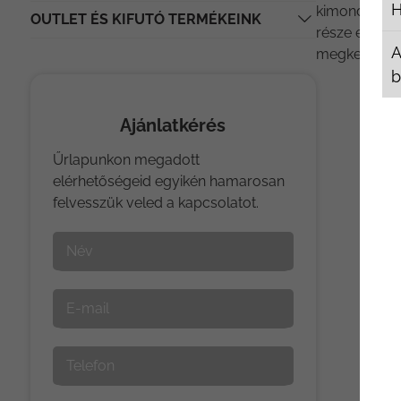
H
kimondottan
OUTLET ÉS KIFUTÓ TERMÉKEINK
része emelle
A
megkeserítsék
b
Ajánlatkérés
Űrlapunkon megadott
elérhetőségeid egyikén hamarosan
felvesszük veled a kapcsolatot.
Név
E-mail
Telefon