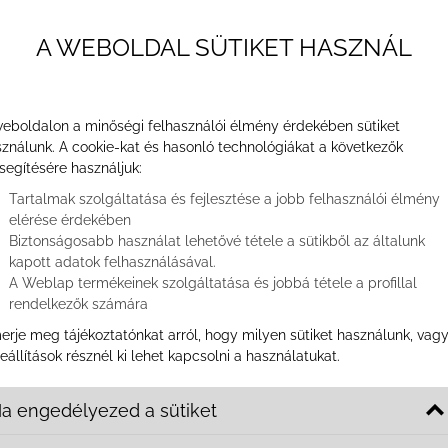
A WEBOLDAL SÜTIKET HASZNÁL
ra, hogy éjszaka felkel, leszáll az ágyról, és egy puha padló
 se keresi. Egy gyerekszobába vagy hálószobába fontos lehet
zláb mászik rajta, nem kell feltétlenül azon izgulnunk, hogy 
ön ülve végig játszani. A padlószõnyeg nagy elõnye az is, hog
eboldalon a minőségi felhasználói élmény érdekében sütiket
szõnyegpadlókat általában 4 és 5 m-es szélességben gyártják
ználunk. A cookie-kat és hasonló technológiákat a következők
kba akár ragasztás nélkül is le lehet rakni, de ha valaki ne
segítésére használjuk:
asztani.
Tartalmak szolgáltatása és fejlesztése a jobb felhasználói élmény
elérése érdekében
Biztonságosabb használat lehetővé tétele a sütikből az általunk
s információk a padlószõnyeggel
kapott adatok felhasználásával.
A Weblap termékeinek szolgáltatása és jobbá tétele a profillal
rendelkezők számára
eg legnagyobb elõnye, hogy az úgynevezett melegburkolatok k
erje meg tájékoztatónkat arról, hogy milyen sütiket használunk, vag
is kellemes hõérzetet biztosít. Emellett sokkal otthonosabb h
eállítások résznél ki lehet kapcsolni a használatukat.
agy a különbözõ fajta parketták.
a engedélyezed a sütiket
gy jó hõszigetelõ, a szõnyegpadló kiváló hangszigetelõ is, így
ggódni, hogy a lépések zaja megzavarja a többi családtagot.