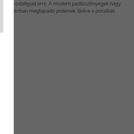
bbsége odafigyel erre. A modern padlószõnyegek nagy
egülõ porban megtapadó pollenek, illetve a poratkák