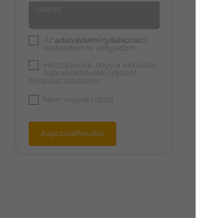
Üzenet
Az
adatvédelmi nyilatkozat
ot
elolvastam és elfogadom.
Hozzájárulok, hogy a weboldal
kapcsolatfelvétel céljából
tárolja az adataimat
Nem vagyok robot!
Kapcsolatfelvétel