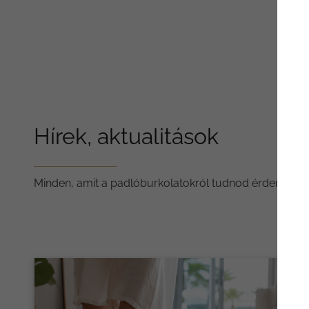
Hírek, aktualitások
Minden, amit a padlóburkolatokról tudnod érdemes