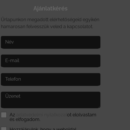
Ajánlatkérés
Űrlapunkon megadott elérhetőségeid egyikén
hamarosan felvesszük veled a kapcsolatot.
Név
E-mail
Telefon
Üzenet
Az
adatvédelmi nyilatkozat
ot elolvastam
és elfogadom.
Hozzájárulok, hogy a weboldal