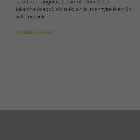
az otthon hangulatát, a komfortérzetet, a
takaríthatóságot, sőt még azt is, mennyire érezzük
kellemesnek ...
Tovább olvasom