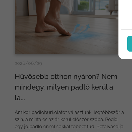
2026/06/29
Hűvösebb otthon nyáron? Nem
mindegy, milyen padló kerül a
la...
Amikor padlóburkolatot választunk, legtöbbször a
szín, a minta és az ár kerül először szóba. Pedig
egy jó padló ennél sokkal többet tud. Befolyásolja