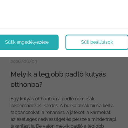
Sütik engedélyezése
Süti beállítások
2026/06/03
Melyik a legjobb padló kutyás
otthonba?
Egy kutyás otthonban a padló nemcsak
lakberendezési kérdés. A burkolatnak bírnia kell a
tappancsokat, a rohanást, a játékot, a karmokat,
az esetleges nedvességet és persze a mindennapi
takarítást is. De vajon melyik padló a legjobb