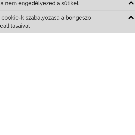
a nem engedélyezed a sütiket
 tûzveszélyesnek számítottak, ma már azonban a gyártók tö
tt antisztatikus. Ez megakadályozza, hogy a szálaik között m
 cookie-k szabályozása a böngésző
 azok életét, akik erre allergiásak.
eállításaival