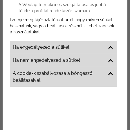
A Weblap termékeinek szolgáltatása és jobbá
LINÓLEUM
tétele a profillal rendelkezők számára
EGYÉB KÜLTÉRI, BELTÉRI PADLÓBURKOLATOK
Ismerje meg tájékoztatónkat arról, hogy milyen sütiket
használunk, vagy a beállítások résznél ki lehet kapcsolni
BURKOLÓ KELLÉKEK, KIEGÉSZÍTŐK
a használatukat.
Burkolatváltók, sínek
Ha engedélyezed a sütiket
Burkolat szegélyek, szegélylécek
Ha nem engedélyezed a sütiket
Padlólakkok, olajok, pácok
A cookie-k szabályozása a böngésző
Padló ragasztók
beállításaival
Padló alátétek, fóliák
Aljzatkiegyenlítők, aljzatjavítók és
betonalapozók
Parketta fugázók, hézagtömítők
Csőrózsák