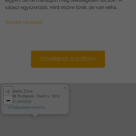
legyen, de ne maradjon meg feleslegesen túl sok? A
válasz egyszerűbb, mint elsőre tűnik, de van néhá...
Tovább olvasom
TOVÁBBI BEJEGYZÉSEK
×
+
Parketta Zóna
1188 Budapest, Vasút u. 33/b.
−
+3612950236
info@parkett-zona.hu