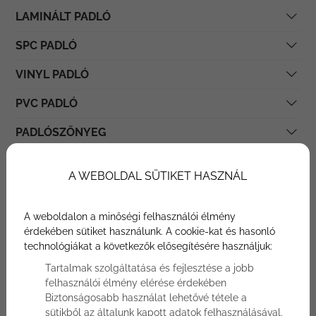
LAMINÁLT PADLÓ
SPC PADLÓ
VINYL PADLÓ
PVC PADLÓ
PADLÓSZŐNYEG
MODULSZŐNYEG
A WEBOLDAL SÜTIKET HASZNÁL
SZALAGPARKETTA ÉS FURNÉRPADLÓ
A weboldalon a minőségi felhasználói élmény
CSAPHORNYOS PARKETTA
érdekében sütiket használunk. A cookie-kat és hasonló
technológiákat a következők elősegítésére használjuk:
EGYÉB PARKETTÁK
Tartalmak szolgáltatása és fejlesztése a jobb
SVÉDPADLÓ
felhasználói élmény elérése érdekében
Biztonságosabb használat lehetővé tétele a
PARAFA BURKOLAT
sütikből az általunk kapott adatok felhasználásával.