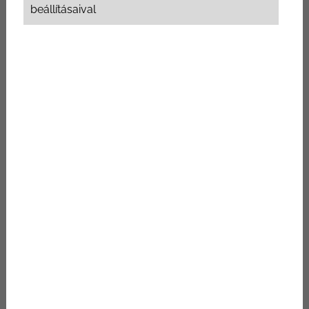
beállításaival
AJÁNLATKÉRÉS
Űrlapunkon megadott elérhetőségeid egyikén
hamarosan felvesszük veled a kapcsolatot.
Név
E-mail
Telefon
Üzenet