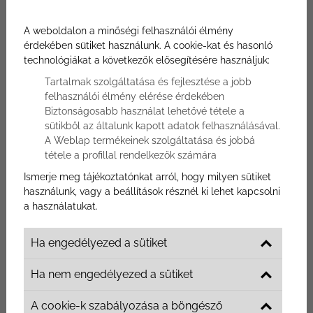
Tanácsadás a Parkett-zona
A weboldalon a minőségi felhasználói élmény
szakértőivel
érdekében sütiket használunk. A cookie-kat és hasonló
technológiákat a következők elősegítésére használjuk:
Egyszerű kérdésnek tűnhet eldönteni, hogy melyik
Tartalmak szolgáltatása és fejlesztése a jobb
padlótípus a legjobb választás számodra... mindaddig,
felhasználói élmény elérése érdekében
míg mélyebben bele nem nézel a megannyi részletbe,
Biztonságosabb használat lehetővé tétele a
tudnivalóba, a kopásállóságtól a padló-típusokig.
sütikből az általunk kapott adatok felhasználásával.
A Weblap termékeinek szolgáltatása és jobbá
tétele a profillal rendelkezők számára
Nem csoda, ha laikusként elakadsz a választásban, de
mi nem hagyunk magadra. Tanácsadási
Ismerje meg tájékoztatónkat arról, hogy milyen sütiket
szolgáltatásunk keretén belül segítünk, hogy olyan
használunk, vagy a beállítások résznél ki lehet kapcsolni
döntést hozz, amelyet évtizedek múlva sem bánsz
a használatukat.
meg!
Ha engedélyezed a sütiket
Keress minket bizalommal, és találjuk meg együtt a
számodra legjobb padlótípust.
Ha nem engedélyezed a sütiket
A cookie-k szabályozása a böngésző