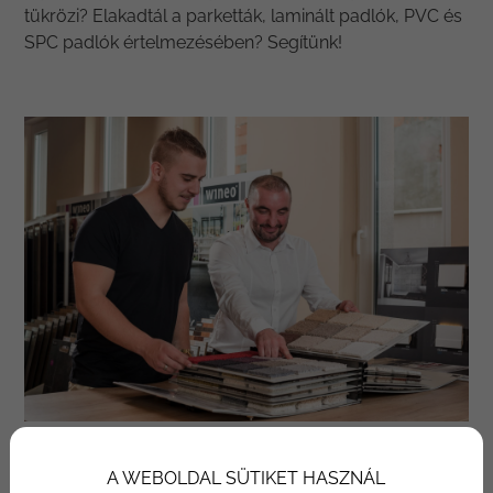
tükrözi? Elakadtál a parketták, laminált padlók, PVC és
SPC padlók értelmezésében? Segítünk!
A WEBOLDAL SÜTIKET HASZNÁL