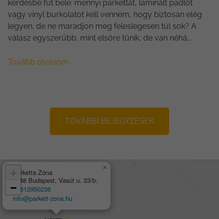
kérdésbe fut bele: mennyi parkettát, laminált padlót
vagy vinyl burkolatot kell vennem, hogy biztosan elég
legyen, de ne maradjon meg feleslegesen túl sok? A
válasz egyszerűbb, mint elsőre tűnik, de van néhá...
Tovább olvasom
TOVÁBBI BEJEGYZÉSEK
×
+
Parketta Zóna
1188 Budapest, Vasút u. 33/b.
−
+3612950236
info@parkett-zona.hu