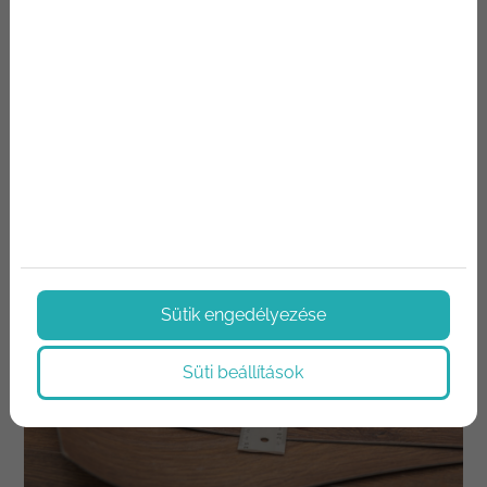
Mi a különbség a laminált és az SPC
padló között?
Sütik engedélyezése
Süti beállítások