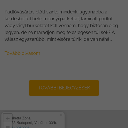
Padlóvásárlás előtt szinte mindenki ugyanabba a
kérdésbe fut bele: mennyi parkettát, laminált padlót
vagy vinyl burkolatot kell vennem, hogy biztosan elég
legyen, de ne maradjon meg feleslegesen túl sok? A
válasz egyszerűbb, mint elsőre tűnik, de van néhá...
Tovább olvasom
TOVÁBBI BEJEGYZÉSEK
×
+
Parketta Zóna
1188 Budapest, Vasút u. 33/b.
−
+3612950236