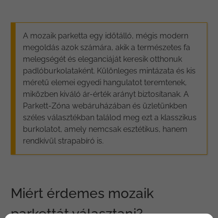
A mozaik parketta egy időtálló, mégis modern
megoldás azok számára, akik a természetes fa
melegségét és eleganciáját keresik otthonuk
padlóburkolataként. Különleges mintázata és kis
méretű elemei egyedi hangulatot teremtenek,
miközben kiváló ár-érték arányt biztosítanak. A
Parkett-Zóna webáruházában és üzletünkben
széles választékban találod meg ezt a klasszikus
burkolatot, amely nemcsak esztétikus, hanem
rendkívül strapabíró is.
Miért érdemes mozaik
parkettát választani?