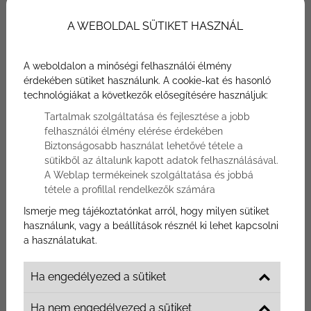
A WEBOLDAL SÜTIKET HASZNÁL
A mozaik parketta egyik legfőbb előnye a természetes
faanyag különleges tulajdonságaiban rejlik. A 8 mm
vastagságú lamellák nemcsak esztétikusak, hanem
A weboldalon a minőségi felhasználói élmény
időtállóak is. A gyártás során gondosan válogatott
érdekében sütiket használunk. A cookie-kat és hasonló
faanyagokat használnak, így választhatsz rusztikus,
technológiákat a következők elősegítésére használjuk:
csomósabb változatot, vagy letisztult, homogén
Tartalmak szolgáltatása és fejlesztése a jobb
megjelenésű natúr parkettát. A kis méretű panelek
felhasználói élmény elérése érdekében
lehetővé teszik az optimális anyagfelhasználást, így
Biztonságosabb használat lehetővé tétele a
nemcsak környezetbarát megoldás, hanem rendkívül
sütikből az általunk kapott adatok felhasználásával.
A Weblap termékeinek szolgáltatása és jobbá
gazdaságos is.
tétele a profillal rendelkezők számára
A mozaik parketta ráadásul kiválóan alkalmazkodik a
Ismerje meg tájékoztatónkat arról, hogy milyen sütiket
használunk, vagy a beállítások résznél ki lehet kapcsolni
padlófűtéses rendszerekhez is. Vékonyabb kialakítása
a használatukat.
miatt hatékonyabb hőátadást biztosít, így kellemesebb
és egyenletesebb meleget teremt otthonodban.
Ha engedélyezed a sütiket
Emellett könnyen kombinálható más burkolatokkal,
például csempével vagy kővel, anélkül, hogy
Ha nem engedélyezed a sütiket
szintkülönbség alakulna ki a helyiségek között.