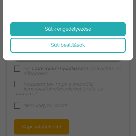
E-mail
Sütik engedélyezése
Telefon
Süti beállítások
Üzenet
Az
adatvédelmi nyilatkozat
ot elolvastam és
elfogadom.
Hozzájárulok, hogy a weboldal
kapcsolatfelvétel céljából tárolja az
adataimat
Nem vagyok robot!
Kapcsolatfelvétel