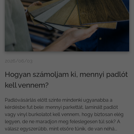
2026/06/03
Hogyan számoljam ki, mennyi padlót
kell vennem?
Padlóvásárlás előtt szinte mindenki ugyanabba a
kérdésbe fut bele: mennyi parkettát, laminált padlót
vagy vinyl burkolatot kell vennem, hogy biztosan elég
legyen, de ne maradjon meg feleslegesen túl sok? A
válasz egyszerűbb, mint elsőre tűnik, de van néhá...