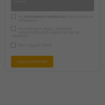
Üzenet
Az
adatvédelmi nyilatkozat
ot elolvastam és
elfogadom.
Hozzájárulok, hogy a weboldal
kapcsolatfelvétel céljából tárolja az
adataimat
Nem vagyok robot!
Kapcsolatfelvétel