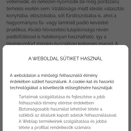
vetemedik, és nehezen nyomódik be még pontszerű
terhelés esetén sem. Vízállósága miatt ideális választás
konyhába, előszobába, sőt fürdőszobába is, ahol a
hagyományos fa- vagy laminált padló kevésbé
praktikus. Kiváló hővezetési tulajdonsága révén
padlófűtéssel is hatékonyan használható, így a
lépéskomfort minden évszakban kellemes marad. A
felülete kopásálló és karcálló bevonattal készül, amely
hosszú ideig megőrzi a burkolat szépségét, akkor is,
A WEBOLDAL SÜTIKET HASZNÁL
ha gyerekek vagy háziállatok is a család részei.
Emellett a modern gyártási technológiák élethű
A weboldalon a minőségi felhasználói élmény
faerezeti textúrákat kínálnak, így a padló valódi fa
érdekében sütiket használunk. A cookie-kat és hasonló
hatását nyújtja, akár rusztikus, akár elegáns stílusú
technológiákat a következők elősegítésére használjuk:
enteriőrt tervez.
Tartalmak szolgáltatása és fejlesztése a jobb
felhasználói élmény elérése érdekében
Szeretné személyesen megtekinteni
Biztonságosabb használat lehetővé tétele a
kollekcióinkat?
sütikből az általunk kapott adatok felhasználásával.
A Weblap termékeinek szolgáltatása és jobbá
Foglaljon időpontot bemutatótermünkbe
tétele a profillal rendelkezők számára