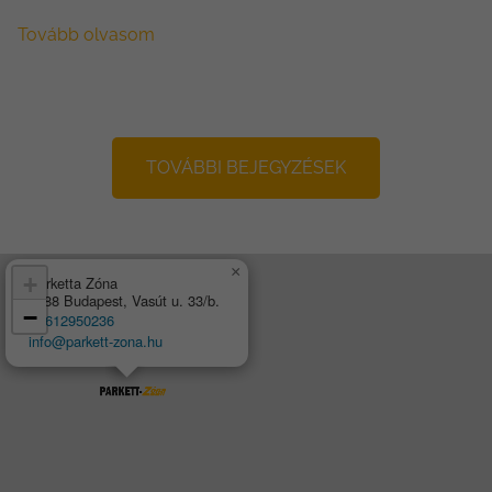
Tovább olvasom
TOVÁBBI BEJEGYZÉSEK
×
+
Parketta Zóna
1188 Budapest, Vasút u. 33/b.
−
+3612950236
info@parkett-zona.hu