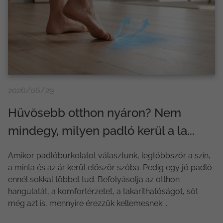
2026/06/29
Hűvösebb otthon nyáron? Nem
mindegy, milyen padló kerül a la...
Amikor padlóburkolatot választunk, legtöbbször a szín,
a minta és az ár kerül először szóba. Pedig egy jó padló
ennél sokkal többet tud. Befolyásolja az otthon
hangulatát, a komfortérzetet, a takaríthatóságot, sőt
még azt is, mennyire érezzük kellemesnek ...