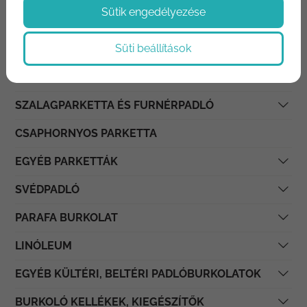
Sütik engedélyezése
PVC PADLÓ
Süti beállítások
PADLÓSZŐNYEG
MODULSZŐNYEG
SZALAGPARKETTA ÉS FURNÉRPADLÓ
CSAPHORNYOS PARKETTA
EGYÉB PARKETTÁK
SVÉDPADLÓ
PARAFA BURKOLAT
LINÓLEUM
EGYÉB KÜLTÉRI, BELTÉRI PADLÓBURKOLATOK
BURKOLÓ KELLÉKEK, KIEGÉSZÍTŐK