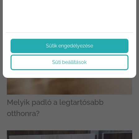
Sütik engedélyezése
Süti beállítások
Melyik padló a legtartósabb
otthonra?