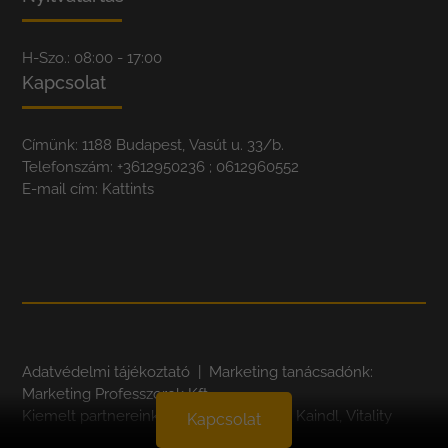
H-Szo.: 08:00 - 17:00
Kapcsolat
Címünk: 1188 Budapest, Vasút u. 33/b.
Telefonszám:
+3612950236
; 0612960552
E-mail cím:
Kattints
Adatvédelmi tájékoztató
| Marketing tanácsadónk:
Marketing Professzorok Kft.
Kiemelt partnereink:
Quick-Step
,
Egger
,
Kaindl
,
Vitality
Kapcsolat