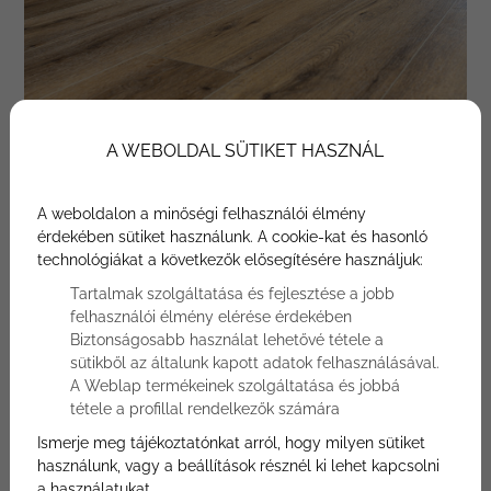
A WEBOLDAL SÜTIKET HASZNÁL
A weboldalon a minőségi felhasználói élmény
Vinyl padló
érdekében sütiket használunk. A cookie-kat és hasonló
technológiákat a következők elősegítésére használjuk:
Tartalmak szolgáltatása és fejlesztése a jobb
A Vinyl padló, más néven LVT (Luxury Vinyl Tiles), a
felhasználói élmény elérése érdekében
padlóburkolatok egyik legnépszerűbb típusa. Ez a
Biztonságosabb használat lehetővé tétele a
padlóburkolat műanyag alapú, ami rendkívül
sütikből az általunk kapott adatok felhasználásával.
sokoldalúvá teszi. A Vinyl padló teljesen vízálló, ami
A Weblap termékeinek szolgáltatása és jobbá
azt jelenti, hogy ideális választás nedves helyiségekbe,
tétele a profillal rendelkezők számára
például konyhába vagy fürdőszobába is. Emellett a
Ismerje meg tájékoztatónkat arról, hogy milyen sütiket
Vinyl padló széles dizájnválasztékban kapható, így
használunk, vagy a beállítások résznél ki lehet kapcsolni
könnyedén illeszkedik bármilyen belső tér stílusához.
a használatukat.