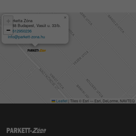
×
+
Parketta Zóna
1188 Budapest, Vasút u. 33/b.
−
+3612950236
info@parkett-zona.hu
Leaflet
|
Tiles © Esri — Esri, DeLorme, NAVTEQ