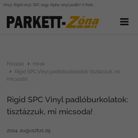
Vinyl, Rigid vinyl, SPC vagy Alpha vinyl padló? A Parkett-Zóna segít eligazodni, és megtalálni az ideális padlóburkolatot!
Főoldal
Hírek
Rigid SPC Vinyl padlóburkolatok: tisztázzuk, mi
micsoda!
Rigid SPC Vinyl padlóburkolatok:
tisztázzuk, mi micsoda!
2024. augusztus 29.